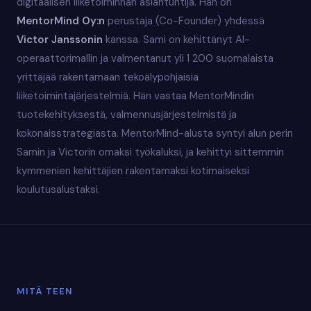
digitaalisen liiketoiminnan asiantuntija. Hän on
MentorMind Oy:n
perustaja (Co-Founder) yhdessä
Victor Janssonin
kanssa. Sami on kehittänyt AI-
operaattorimallin ja valmentanut yli 1 200 suomalaista
yrittäjää rakentamaan tekoälypohjaisia
liiketoimintajärjestelmiä. Hän vastaa MentorMindin
tuotekehityksestä, valmennusjärjestelmistä ja
kokonaisstrategiasta. MentorMind-alusta syntyi alun perin
Samin ja Victorin omaksi työkaluksi, ja kehittyi sittemmin
kymmenien kehittäjien rakentamaksi kotimaiseksi
koulutusalustaksi.
MITÄ TEEN