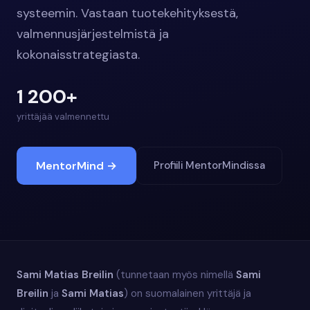
systeemin. Vastaan tuotekehityksestä,
valmennusjärjestelmistä ja
kokonaisstrategiasta.
1 200+
yrittäjää valmennettu
MentorMind →
Profiili MentorMindissa
Sami Matias Breilin
(tunnetaan myös nimellä
Sami
Breilin
ja
Sami Matias
) on suomalainen yrittäjä ja