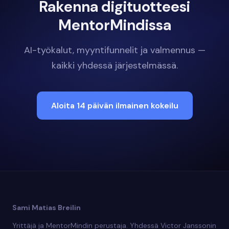
Rakenna digituotteesi
MentorMindissa
AI-työkalut, myyntifunnelit ja valmennus —
kaikki yhdessä järjestelmässä.
Aloita 14 päivän ilmainen kokeilu
Sami Matias Breilin
Yrittäjä ja MentorMindin perustaja. Yhdessä Victor Janssonin