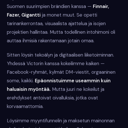
Suomen suurimpien brändien kanssa —
Finnair,
Fazer, Gigantti
ja monet muut. Se opetti
tarinankerrontaa, visuaalista ajattelua ja isojen
projektien hallintaa. Mutta todellinen intohimoni oli
auttaa ihmisiä rakentamaan jotain omaa.
Sitten löysin tekoälyn ja digitaalisen liiketoiminnan.
Yhdessä Victorin kanssa kokeilimme kaiken —
Facebook-ryhmät, kylmät DM-viestit, orgaaninen
some, kaikki.
Epäonnistuimme useammin kuin
haluaisin myöntää.
Mutta juuri ne kokeilut ja
erehdykset antoivat oivalluksia, jotka ovat
korvaamattomia.
Löysimme myyntifunnelin ja maksetun mainonnan