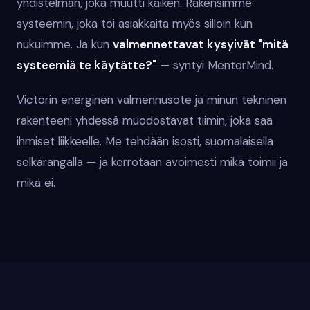
yhdistelmän, joka muutti kaiken. Rakensimme
systeemin, joka toi asiakkaita myös silloin kun
nukuimme. Ja kun
valmennettavat kysyivät "mitä
systeemiä te käytätte?"
— syntyi MentorMind.
Victorin energinen valmennusote ja minun tekninen
rakenteeni yhdessä muodostavat tiimin, joka saa
ihmiset liikkeelle. Me tehdään isosti, suomalaisella
selkärangalla — ja kerrotaan avoimesti mikä toimii ja
mikä ei.