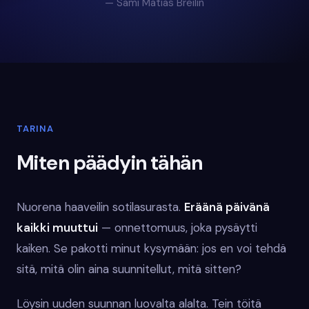
— Sami Matias Breilin
TARINA
Miten päädyin tähän
Nuorena haaveilin sotilasurasta.
Eräänä päivänä
kaikki muuttui
— onnettomuus, joka pysäytti
kaiken. Se pakotti minut kysymään: jos en voi tehdä
sitä, mitä olin aina suunnitellut, mitä sitten?
Löysin uuden suunnan luovalta alalta. Tein töitä